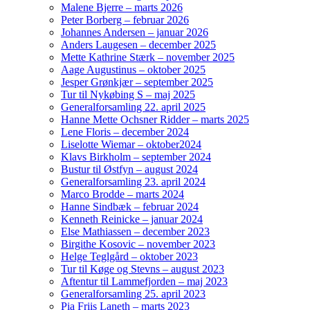
Malene Bjerre – marts 2026
Peter Borberg – februar 2026
Johannes Andersen – januar 2026
Anders Laugesen – december 2025
Mette Kathrine Stærk – november 2025
Aage Augustinus – oktober 2025
Jesper Grønkjær – september 2025
Tur til Nykøbing S – maj 2025
Generalforsamling 22. april 2025
Hanne Mette Ochsner Ridder – marts 2025
Lene Floris – december 2024
Liselotte Wiemar – oktober2024
Klavs Birkholm – september 2024
Bustur til Østfyn – august 2024
Generalforsamling 23. april 2024
Marco Brodde – marts 2024
Hanne Sindbæk – februar 2024
Kenneth Reinicke – januar 2024
Else Mathiassen – december 2023
Birgithe Kosovic – november 2023
Helge Teglgård – oktober 2023
Tur til Køge og Stevns – august 2023
Aftentur til Lammefjorden – maj 2023
Generalforsamling 25. april 2023
Pia Friis Laneth – marts 2023