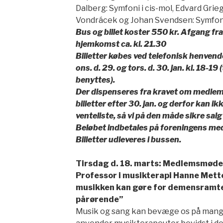
Dalberg: Symfoni i cis-mol, Edvard Grie
Vondrácek og Johan Svendsen: Symfoni 
Bus og billet koster 550 kr. Afgang fra
hjemkomst ca. kl. 21.30
Billetter købes ved telefonisk henvend
ons. d. 29. og tors. d. 30. jan. kl. 18-1
benyttes).
Der dispenseres fra kravet om medlems
billetter efter 30. jan. og derfor kan 
venteliste, så vi på den måde sikre salg 
Beløbet indbetales på foreningens me
Billetter udleveres i bussen.
Tirsdag d. 18. marts: Medlemsmøde
Professor i musikterapi Hanne Mett
musikken kan gøre for demensramte
pårørende”
Musik og sang kan bevæge os på mange