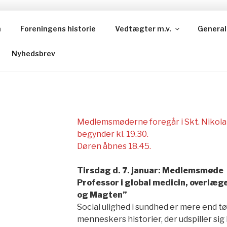
n
Foreningens historie
Vedtægter m.v.
General
HOLBÆK HØJSKOLE
Nyhedsbrev
Medlemsmøderne foregår i Skt. Nikola
begynder kl. 19.30.
Døren åbnes 18.45.
Tirsdag d. 7. januar: Medlemsmøde
Professor i global medicin, overlæ
og Magten”
Social ulighed i sundhed er mere end tør
menneskers historier, der udspiller si