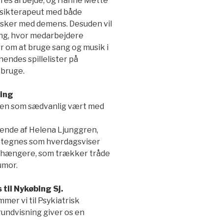
eres arbejde, og Hanne Mette
musikterapeut med både
sker med demens. Desuden vil
ning, hvor medarbejdere
om at bruge sang og musik i
hendes spillelister på
 bruge.
ling
gen som sædvanlig vært med
ående af Helena Ljunggren,
etegnes som hverdagsviser
rehængere, som trækker tråde
umor.
 til Nykøbing Sj.
mer vi til Psykiatrisk
undvisning giver os en