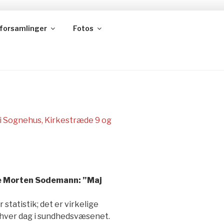
forsamlinger
Fotos
FORENING
i Sognehus, Kirkestræde 9 og
ge Morten Sodemann: ”Maj
 statistik; det er virkelige
g hver dag i sundhedsvæsenet.