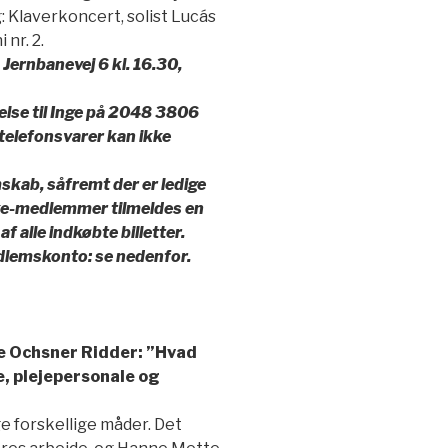
g: Klaverkoncert, solist Lucás
nr. 2.
 Jernbanevej 6 kl. 16.30,
else til Inge på 2048 3806
9 (telefonsvarer kan ikke
kab, såfremt der er ledige
ikke-medlemmer tilmeldes en
af alle indkøbte billetter.
dlemskonto: se nedenfor.
e Ochsner Ridder: ”Hvad
, plejepersonale og
 forskellige måder. Det