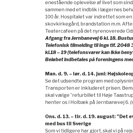
enestående oplevelse af livet som sin
sammen med et indblik i lægernes beh
100 år. Hospitalet var indrettet som en 
skovkirkegård, brandstation m.m. Aft
Teatercafeen på det nyrenoverede Ods
Afgang fra Jernbanevej 6 kl. 18. Bustur
Telefonisk tilmelding til Inge tlf. 2048 3
kl.18 – 19 (telefonsvarer kan ikke beny
Beløbet indbetales på foreningens me
Man. d. 9. – lør. d. 14. juni: Højskol
Se det udsendte program med oplysnin
Transporten er inkluderet prisen. Bem
skal vælge ”returbillet til Høje Taastru
henter os i Holbæk på Jernbanevej 6.
(
Ons. d. 13. – tir. d. 19. august: ”Det
med bus til Sverige
Som vi tidligere har gjort, skal vi på r