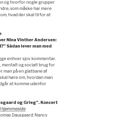
n og hvorfor nogle grupper
andre, som måske har mere
om, hvad der skal til for at
e
er Nina Vinther Andersen:
d?” Sådan lever man med
ægge enhver sjov kommentar.
 mentalt og socialt brug for
er man på en glatbane af
skal høre om, hvordan man
ndgår at komme udenfor
ausgaard og Grieg”. Koncert
il hjemmeside
 Thomas Dausgaard: Nancy