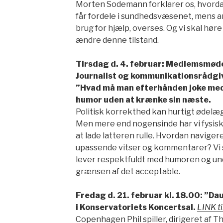
Morten Sodemann forklarer os, hvorda
får fordele i sundhedsvæsenet, mens 
brug for hjælp, overses. Og vi skal høre 
ændre denne tilstand.
Tirsdag d. 4. februar: Medlemsmød
Journalist og kommunikationsrådgiv
”Hvad må man efterhånden joke me
humor uden at krænke sin næste.
Politisk korrekthed kan hurtigt ødel
Men mere end nogensinde har vi fysisk,
at lade latteren rulle. Hvordan naviger
upassende vitser og kommentarer? Vi 
lever respektfuldt med humoren og u
grænsen af det acceptable.
Fredag d. 21. februar kl. 18.00: ”D
i Konservatoriets Koncertsal.
LINK t
Copenhagen Phil spiller, dirigeret af