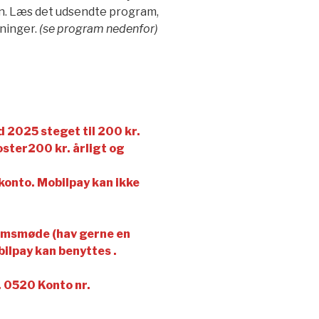
en. Læs det udsendte program,
sninger.
(se program nedenfor)
 2025 steget til 200 kr.
ster200 kr. årligt og
onto. Mobilpay kan ikke
emsmøde (hav gerne en
ilpay kan benyttes .
 0520 Konto nr.