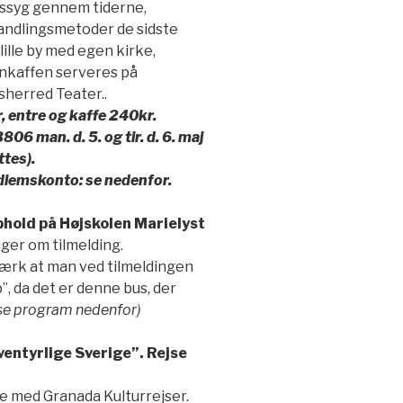
dssyg gennem tiderne,
andlingsmetoder de sidste
lille by med egen kirke,
enkaffen serveres på
herred Teater..
, entre og kaffe 240kr.
806 man. d. 5. og tir. d. 6. maj
ttes).
dlemskonto: se nedenfor.
eophold på Højskolen Marielyst
ger om tilmelding.
ærk at man ved tilmeldingen
p”, da det er denne bus, der
se program nedenfor)
 eventyrlige Sverige”. Rejse
ejse med Granada Kulturrejser.