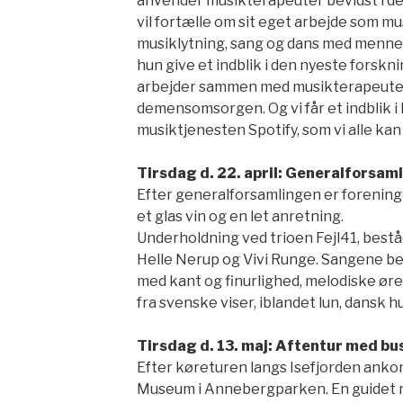
anvender musikterapeuter bevidst i d
vil fortælle om sit eget arbejde som 
musiklytning, sang og dans med menne
hun give et indblik i den nyeste forsk
arbejder sammen med musikterapeuter 
demensomsorgen. Og vi får et indblik i 
musiktjenesten Spotify, som vi alle kan
Tirsdag d. 22. april: Generalforsam
Efter generalforsamlingen er forenin
et glas vin og en let anretning.
Underholdning ved trioen Fejl41, best
Helle Nerup og Vivi Runge. Sangene b
med kant og finurlighed, melodiske ø
fra svenske viser, iblandet lun, dansk h
Tirsdag d. 13. maj: Aftentur med bus
Efter køreturen langs Isefjorden ankom
Museum i Annebergparken. En guidet r