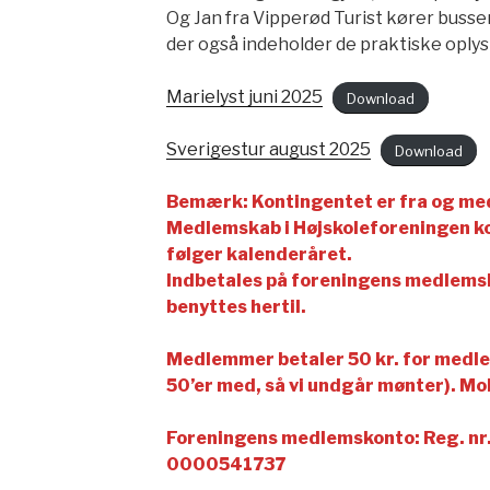
Og Jan fra Vipperød Turist kører buss
der også indeholder de praktiske oply
Marielyst juni 2025
Download
Sverigestur august 2025
Download
Bemærk: Kontingentet er fra og med
Medlemskab i Højskoleforeningen ko
følger kalenderåret.
Indbetales på foreningens medlemsk
benyttes hertil.
Medlemmer betaler 50 kr. for medl
50’er med, så vi undgår mønter). Mob
Foreningens medlemskonto: Reg. nr.
0000541737