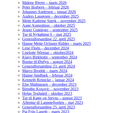
Malene Bjerre – marts 2026
Peter Borberg – februar 2026
Johannes Andersen – januar 2026
Anders Laugesen – december 2025
Mette Kathrine Stærk – november 2025
Aage Augustinus – oktober 2025
Jesper Grønkjær – september 2025
Tur til Nykøbing S – maj 2025
Generalforsamling 22. april 2025
Hanne Mette Ochsner Ridder – marts 2025
Lene Floris – december 2024
Liselotte Wiemar – oktober2024
Klavs Birkholm – september 2024
Bustur til Østfyn – august 2024
Generalforsamling 23. april 2024
Marco Brodde – marts 2024
Hanne Sindbæk – februar 2024
Kenneth Reinicke – januar 2024
Else Mathiassen – december 2023
Birgithe Kosovic – november 2023
Helge Teglgård – oktober 2023
Tur til Køge og Stevns – august 2023
Aftentur til Lammefjorden – maj 2023
Generalforsamling 25. april 2023
Pia Friis Laneth – marts 2023