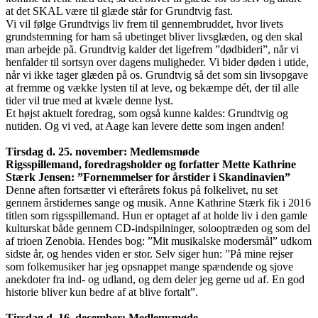
at det SKAL være til glæde står for Grundtvig fast.
Vi vil følge Grundtvigs liv frem til gennembruddet, hvor livets
grundstemning for ham så ubetinget bliver livsglæden, og den skal
man arbejde på. Grundtvig kalder det ligefrem ”dødbideri”, når vi
henfalder til sortsyn over dagens muligheder. Vi bider døden i utide,
når vi ikke tager glæden på os. Grundtvig så det som sin livsopgave
at fremme og vække lysten til at leve, og bekæmpe dét, der til alle
tider vil true med at kvæle denne lyst.
Et højst aktuelt foredrag, som også kunne kaldes: Grundtvig og
nutiden. Og vi ved, at Aage kan levere dette som ingen anden!
Tirsdag d. 25. november: Medlemsmøde
Rigsspillemand, foredragsholder og forfatter Mette Kathrine
Stærk Jensen: ”Fornemmelser for årstider i Skandinavien”
Denne aften fortsætter vi efterårets fokus på folkelivet, nu set
gennem årstidernes sange og musik. Anne Kathrine Stærk fik i 2016
titlen som rigsspillemand. Hun er optaget af at holde liv i den gamle
kulturskat både gennem CD-indspilninger, solooptræden og som del
af trioen Zenobia. Hendes bog: ”Mit musikalske modersmål” udkom
sidste år, og hendes viden er stor. Selv siger hun: ”På mine rejser
som folkemusiker har jeg opsnappet mange spændende og sjove
anekdoter fra ind- og udland, og dem deler jeg gerne ud af. En god
historie bliver kun bedre af at blive fortalt”.
Tirsdag d. 16. december: Medlemsmøde