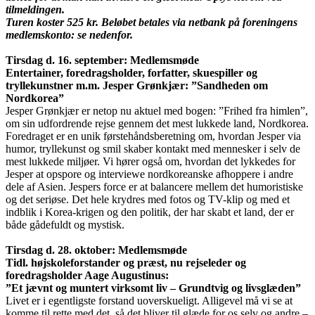
tilmeldingen.
Turen koster 525 kr. Beløbet betales via netbank på foreningens
medlemskonto: se
nedenfor
.
Tirsdag d. 16. september: Medlemsmøde
Entertainer, foredragsholder, forfatter, skuespiller og
tryllekunstner m.m. Jesper Grønkjær: ”Sandheden om
Nordkorea”
Jesper Grønkjær er netop nu aktuel med bogen: ”Frihed fra himlen”,
om sin udfordrende rejse gennem det mest lukkede land, Nordkorea.
Foredraget er en unik førstehåndsberetning om, hvordan Jesper via
humor, tryllekunst og smil skaber kontakt med mennesker i selv de
mest lukkede miljøer. Vi hører også om, hvordan det lykkedes for
Jesper at opspore og interviewe nordkoreanske afhoppere i andre
dele af Asien. Jespers force er at balancere mellem det humoristiske
og det seriøse. Det hele krydres med fotos og TV-klip og med et
indblik i Korea-krigen og den politik, der har skabt et land, der er
både gådefuldt og mystisk.
Tirsdag d. 28. oktober: Medlemsmøde
Tidl. højskoleforstander og præst, nu rejseleder og
foredragsholder Aage Augustinus:
”Et jævnt og muntert virksomt liv – Grundtvig og livsglæden”
Livet er i egentligste forstand uoverskueligt. Alligevel må vi se at
komme til rette med det, så det bliver til glæde for os selv og andre –