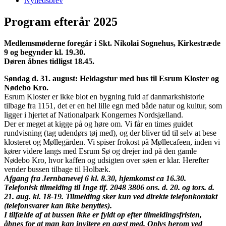
Nyhedsbrev
Program efterår 2025
Medlemsmøderne foregår i Skt. Nikolai Sognehus, Kirkestræde
9 og begynder kl. 19.30.
Døren åbnes tidligst 18.45.
Søndag d. 31. august: Heldagstur med bus til Esrum Kloster og
Nødebo Kro.
Esrum Kloster er ikke blot en bygning fuld af danmarkshistorie
tilbage fra 1151, det er en hel lille egn med både natur og kultur, som
ligger i hjertet af Nationalpark Kongernes Nordsjælland.
Der er meget at kigge på og høre om. Vi får en times guidet
rundvisning (tag udendørs tøj med), og der bliver tid til selv at bese
klosteret og Møllegården. Vi spiser frokost på Møllecafeen, inden vi
kører videre langs med Esrum Sø og drejer ind på den gamle
Nødebo Kro, hvor kaffen og udsigten over søen er klar. Herefter
vender bussen tilbage til Holbæk.
Afgang fra Jernbanevej 6 kl. 8.30, hjemkomst ca 16.30.
Telefonisk tilmelding til Inge tlf. 2048 3806 ons. d. 20. og tors. d.
21. aug. kl. 18-19. Tilmelding sker kun ved direkte telefonkontakt
(telefonsvarer kan ikke benyttes).
I tilfælde af at bussen ikke er fyldt op efter tilmeldingsfristen,
åbnes for at man kan invitere en gæst med. Oplys herom ved