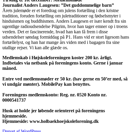
Journalist Anders Laugesen: ”Det guddommelige barn”
Årets julemøde er et foredrag om julens fortælling i den kristne
tradition, foruden fortælling om juletraditioner og fødselsmyter i
hinduismen og buddhismen. Anders Laugesen er især kendt fra sin
ugentlige radioudsendelse Pilgrim, hvor han tager emner op i troens
verden. Det er fascinerende, hvad han kan få frem i disse
udsendelser søndag formiddag på P1. Hans vid er stort ligesom hans
fortællelyst, og han har mange års viden med i bagagen fra sine
utallige rejser. Vi kan alle glæde os.
Medlemskab i Højskoleforeningen koster 200 kr. årligt.
Indbetales via netbank på foreningens konto. Gerne i januar
måned.
Entre ved medlemsmøder er 50 kr. (hav gerne en 50’er med, så
vi undgår mønter). MobilePay kan benyttes.
Foreningens medlemskonto: Reg. nr. 0520 Konto nr.
0000541737
Husk at holde jer løbende orienteret på foreningens
hjemmeside.
Hjemmeside: www.holbaekhoejskoleforening.dk
Drevet af WordPress