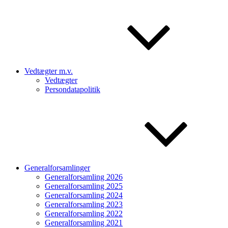
Vedtægter m.v.
Vedtægter
Persondatapolitik
Generalforsamlinger
Generalforsamling 2026
Generalforsamling 2025
Generalforsamling 2024
Generalforsamling 2023
Generalforsamling 2022
Generalforsamling 2021