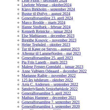
Lene Floris – december 2024
Liselotte Wiemar – oktober2024
Klavs Birkholm – september 2024
Bustur til Østfyn – august 2024
Generalforsamling 23. april 2024
Marco Brodde – marts 2024
Hanne Sindbæk – februar 2024
Kenneth Reinicke – januar 2024
Else Mathiassen – december 2023
Birgithe Kosovic – november 2023
Helge Teglgård – oktober 2023
Tur til Køge og Stevns – august 2023
Aftentur til Lammefjorden – maj 2023
Generalforsamling 25. april 2023
Pia Friis Laneth – marts 2023
Malene Fenger-Grøndahl – januar 2023
Anne Valbjørn Odgaard – december 2022
Marianne Rathje – november 2022
125 års jubilæum – oktober 2022
Anja C. Andersen – september 2022
Sønderjyllands Seniorhøjskole 2022
Generalforsamling 5. april 2022
Mathias Hammer – december 2021
Generalforsamling 7. september 2021
Generalforsamling 1. september 2020