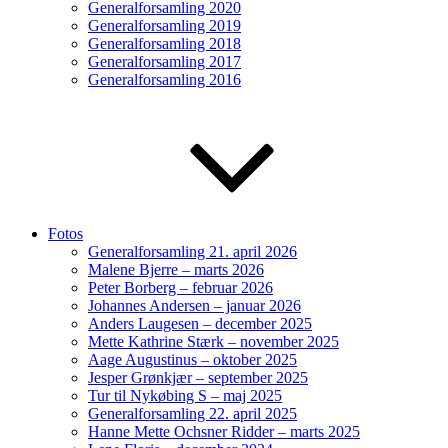
Generalforsamling 2020
Generalforsamling 2019
Generalforsamling 2018
Generalforsamling 2017
Generalforsamling 2016
Fotos
Generalforsamling 21. april 2026
Malene Bjerre – marts 2026
Peter Borberg – februar 2026
Johannes Andersen – januar 2026
Anders Laugesen – december 2025
Mette Kathrine Stærk – november 2025
Aage Augustinus – oktober 2025
Jesper Grønkjær – september 2025
Tur til Nykøbing S – maj 2025
Generalforsamling 22. april 2025
Hanne Mette Ochsner Ridder – marts 2025