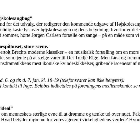
øjskolesangbog”
mand for det udvalg, der redigerer den kommende udgave af Højskolesang
idig kaste lys over højskolesangen og dens betydning: hvorfor er det 
e i sommer, hørte Jørgen Carlsen fortælle om sange – på en måde som v
spilhuset, store scene.
ve Bertolt Brechts moderne klassiker – en musikalsk fortælling om en mo
ande, som tjente på at sælge varer til Det Tredje Rige. Men først og fr
densdramatikkens mest ikoniske kvindeskikkelser, gribende iscenesat af
 6. og tir. d. 7. jan. kl. 18-19 (telefonsvarer kan ikke benyttes).
d kontakt til Inge. Beløbet indbetales på foreningens medlemskonto: se 
ideal”
 om menneskets særlige evne til at drømme og tænke ud over nuet. Fakt
 Hvad betyder drømme for vores ageren i virkelighedens verden? Hvordan