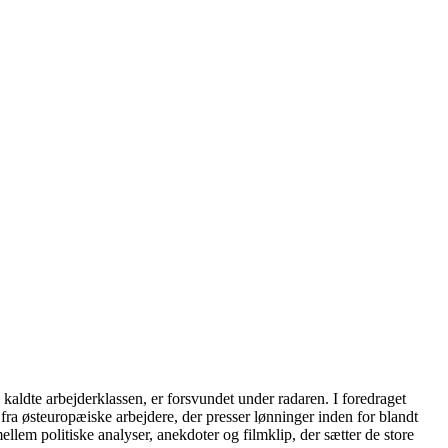
e kaldte arbejderklassen, er forsvundet under radaren. I foredraget
fra østeuropæiske arbejdere, der presser lønninger inden for blandt
llem politiske analyser, anekdoter og filmklip, der sætter de store