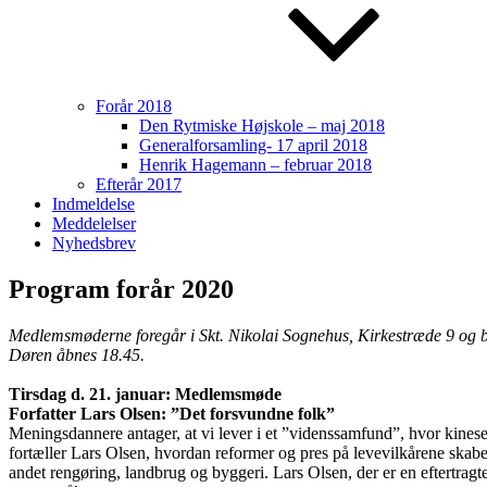
Forår 2018
Den Rytmiske Højskole – maj 2018
Generalforsamling- 17 april 2018
Henrik Hagemann – februar 2018
Efterår 2017
Indmeldelse
Meddelelser
Nyhedsbrev
Program forår 2020
Medlemsmøderne foregår i Skt. Nikolai Sognehus, Kirkestræde 9 og b
Døren åbnes 18.45.
Tirsdag d. 21. januar: Medlemsmøde
Forfatter Lars Olsen: ”Det forsvundne folk”
Meningsdannere antager, at vi lever i et ”videnssamfund”, hvor kinesere
fortæller Lars Olsen, hvordan reformer og pres på levevilkårene skabe
andet rengøring, landbrug og byggeri. Lars Olsen, der er en eftertragt