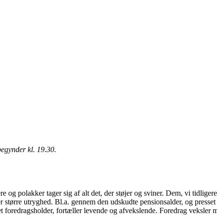
egynder kl. 19.30.
 og polakker tager sig af alt det, der støjer og sviner. Dem, vi tidliger
r større utryghed. Bl.a. gennem den udskudte pensionsalder, og presset 
et foredragsholder, fortæller levende og afvekslende. Foredrag veksler me