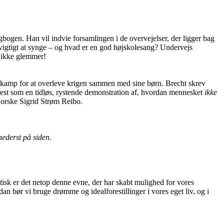
bogen. Han vil indvie forsamlingen i de overvejelser, der ligger bag
vigtigt at synge – og hvad er en god højskolesang? Undervejs
i ikke glemmer!
rs kamp for at overleve krigen sammen med sine børn. Brecht skrev
emmest som en tidløs, rystende demonstration af, hvordan mennesket
ikke
 norske Sigrid Strøm Reibo.
nederst på siden.
isk er det netop denne evne, der har skabt mulighed for vores
 bør vi bruge drømme og idealforestillinger i vores eget liv, og i