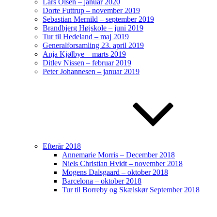
Lars Olsen – januar 2020
Dorte Futtrup – november 2019
Sebastian Mernild – september 2019
Brandbjerg Højskole – juni 2019
Tur til Hedeland – maj 2019
Generalforsamling 23. april 2019
Anja Kjølbye – marts 2019
Ditlev Nissen – februar 2019
Peter Johannesen – januar 2019
Efterår 2018
Annemarie Morris – December 2018
Niels Christian Hvidt – november 2018
Mogens Dalsgaard – oktober 2018
Barcelona – oktober 2018
Tur til Borreby og Skælskør September 2018