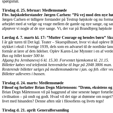
spørgsmål.
Tirsdag d. 25. februar: Medlemsmøde
Fhv. højskoleforstander Jørgen Carlsen: ”På vej mod den nye h
Jørgen Carlsen er tidligere forstander på Testrup højskole og nu for
arbejdet med at vælge og vrage mellem de gamle og nye sange, og samt
afprøver vi nogle af de nye sange. Vi, der var på Brandbjerg højskol
Lørdag d. 7. marts kl. 17: ”Mutter Courage og hendes børn” Skue
I år går turen til Det kgl. Teater – Skuespilhuset, hvor vi skal ople
stykket i eksil i Sverige 1939, dels som en advarsel til de nordiske l
formår at lære af dets lidelser. Oplev Karen-Lise Mynster i en af ver
Bus og billet koster 500 kr.
Afgang fra Jernbanevej 6 kl. 15.30. Forventet hjemkomst kl. 21.15.
Billetter købes ved telefonisk henvendelse til Inge på 2048 3806 man. d.
Resterende billetter sælges på medlemsmøderne i jan. og feb. eller ve
Billetter udleveres i bussen.
Tirsdag d. 24. marts: Medlemsmøde
Filosof og forfatter Brian Degn Mårtensson: ”Drøm, eksistens og 
Brian Degn Mårtensson vil på baggrund af sine seneste bøger fortælle
civilisation – på ondt og godt. Hvad vil det sige at drømme om noget?
livet med hinanden? Denne aften står i filosofiens og livets tegn!
Tirsdag d. 21. april: Generalforsamling