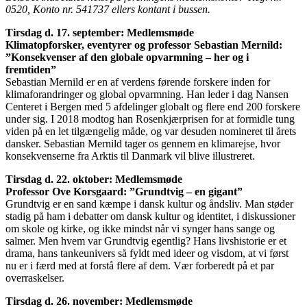
0520, Konto nr. 541737 ellers kontant i bussen.
Tirsdag d. 17. september: Medlemsmøde
Klimatopforsker, eventyrer og professor Sebastian Mernild:
”Konsekvenser af den globale opvarmning – her og i
fremtiden”
Sebastian Mernild er en af verdens førende forskere inden for
klimaforandringer og global opvarmning. Han leder i dag Nansen
Centeret i Bergen med 5 afdelinger globalt og flere end 200 forskere
under sig. I 2018 modtog han Rosenkjærprisen for at formidle tung
viden på en let tilgængelig måde, og var desuden nomineret til årets
dansker. Sebastian Mernild tager os gennem en klimarejse, hvor
konsekvenserne fra Arktis til Danmark vil blive illustreret.
Tirsdag d. 22. oktober: Medlemsmøde
Professor Ove Korsgaard: ”Grundtvig – en gigant”
Grundtvig er en sand kæmpe i dansk kultur og åndsliv. Man støder
stadig på ham i debatter om dansk kultur og identitet, i diskussioner
om skole og kirke, og ikke mindst når vi synger hans sange og
salmer. Men hvem var Grundtvig egentlig? Hans livshistorie er et
drama, hans tankeunivers så fyldt med ideer og visdom, at vi først
nu er i færd med at forstå flere af dem. Vær forberedt på et par
overraskelser.
Tirsdag d. 26. november: Medlemsmøde