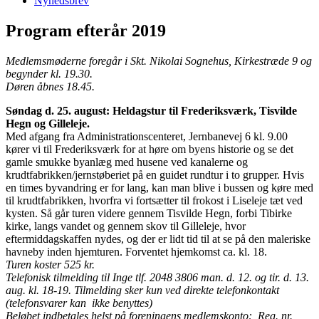
Nyhedsbrev
Program efterår 2019
Medlemsmøderne foregår i Skt. Nikolai Sognehus, Kirkestræde 9 og
begynder kl. 19.30.
Døren åbnes 18.45.
Søndag d. 25. august: Heldagstur til Frederiksværk, Tisvilde
Hegn og Gilleleje.
Med afgang fra Administrationscenteret, Jernbanevej 6 kl. 9.00
kører vi til Frederiksværk for at høre om byens historie og se det
gamle smukke byanlæg med husene ved kanalerne og
krudtfabrikken/jernstøberiet på en guidet rundtur i to grupper. Hvis
en times byvandring er for lang, kan man blive i bussen og køre med
til krudtfabrikken, hvorfra vi fortsætter til frokost i Liseleje tæt ved
kysten. Så går turen videre gennem Tisvilde Hegn, forbi Tibirke
kirke, langs vandet og gennem skov til Gilleleje, hvor
eftermiddagskaffen nydes, og der er lidt tid til at se på den maleriske
havneby inden hjemturen. Forventet hjemkomst ca. kl. 18.
Turen koster 525 kr.
Telefonisk tilmelding til Inge tlf. 2048 3806 man. d. 12. og tir. d. 13.
aug. kl. 18-19. Tilmelding sker kun ved direkte telefonkontakt
(telefonsvarer kan ikke benyttes)
Beløbet indbetales helst på foreningens medlemskonto: Reg. nr.