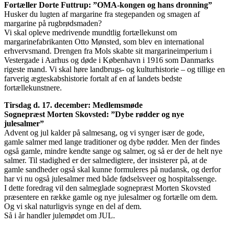
Fortæller Dorte Futtrup: ”OMA-kongen og hans dronning”
Husker du lugten af margarine fra stegepanden og smagen af
margarine på rugbrødsmaden?
Vi skal opleve medrivende mundtlig fortællekunst om
margarinefabrikanten Otto Mønsted, som blev en international
erhvervsmand. Drengen fra Mols skabte sit margarineimperium i
Vestergade i Aarhus og døde i København i 1916 som Danmarks
rigeste mand. Vi skal høre landbrugs- og kulturhistorie – og tillige en
farverig ægteskabshistorie fortalt af en af landets bedste
fortællekunstnere.
Tirsdag d. 17. december: Medlemsmøde
Sognepræst Morten Skovsted: ”Dybe rødder og nye
julesalmer”
Advent og jul kalder på salmesang, og vi synger især de gode,
gamle salmer med lange traditioner og dybe rødder. Men der findes
også gamle, mindre kendte sange og salmer, og så er der de helt nye
salmer. Til stadighed er der salmedigtere, der insisterer på, at de
gamle sandheder også skal kunne formuleres på nudansk, og derfor
har vi nu også julesalmer med både fødselsveer og hospitalssenge.
I dette foredrag vil den salmeglade sognepræst Morten Skovsted
præsentere en række gamle og nye julesalmer og fortælle om dem.
Og vi skal naturligvis synge en del af dem.
Så i år handler julemødet om JUL.