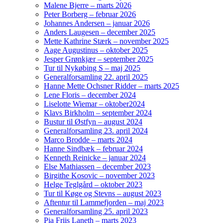
Malene Bjerre – marts 2026
Peter Borberg – februar 2026
Johannes Andersen – januar 2026
Anders Laugesen – december 2025
Mette Kathrine Stærk – november 2025
Aage Augustinus – oktober 2025
Jesper Grønkjær – september 2025
Tur til Nykøbing S – maj 2025
Generalforsamling 22. april 2025
Hanne Mette Ochsner Ridder – marts 2025
Lene Floris – december 2024
Liselotte Wiemar – oktober2024
Klavs Birkholm – september 2024
Bustur til Østfyn – august 2024
Generalforsamling 23. april 2024
Marco Brodde – marts 2024
Hanne Sindbæk – februar 2024
Kenneth Reinicke – januar 2024
Else Mathiassen – december 2023
Birgithe Kosovic – november 2023
Helge Teglgård – oktober 2023
Tur til Køge og Stevns – august 2023
Aftentur til Lammefjorden – maj 2023
Generalforsamling 25. april 2023
Pia Friis Laneth – marts 2023