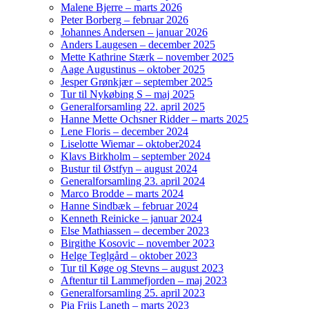
Malene Bjerre – marts 2026
Peter Borberg – februar 2026
Johannes Andersen – januar 2026
Anders Laugesen – december 2025
Mette Kathrine Stærk – november 2025
Aage Augustinus – oktober 2025
Jesper Grønkjær – september 2025
Tur til Nykøbing S – maj 2025
Generalforsamling 22. april 2025
Hanne Mette Ochsner Ridder – marts 2025
Lene Floris – december 2024
Liselotte Wiemar – oktober2024
Klavs Birkholm – september 2024
Bustur til Østfyn – august 2024
Generalforsamling 23. april 2024
Marco Brodde – marts 2024
Hanne Sindbæk – februar 2024
Kenneth Reinicke – januar 2024
Else Mathiassen – december 2023
Birgithe Kosovic – november 2023
Helge Teglgård – oktober 2023
Tur til Køge og Stevns – august 2023
Aftentur til Lammefjorden – maj 2023
Generalforsamling 25. april 2023
Pia Friis Laneth – marts 2023